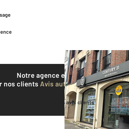
ssage
agence
Notre agence est notée
9,2/10
r nos clients
Avis authentifiés par Qualite
Voir tous les avis clients