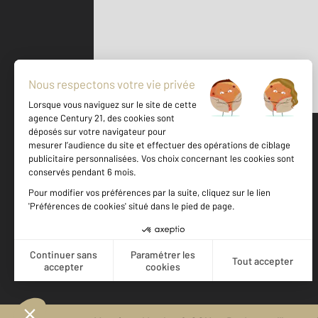
Parlons de vous, parlons biens
500 m
©
Mappy
Votre agence est notée
Achat
Vente
9,2
/
10