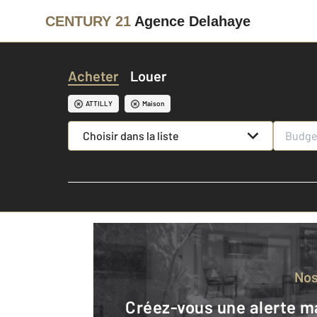
CENTURY 21
Agence Delahaye
Acheter
Louer
ATTILLY
Maison
Choisir dans la liste
No
Créez-vous une alerte mail pour être averti quand une annonce est en ligne et consultez la