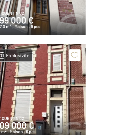
T QUENTIN 02
199 000 €
2
7,0 m
, Maison
, 9 pcs
Exclusivité
T QUENTIN 02
109 000 €
2
3 m
, Maison
, 6 pcs