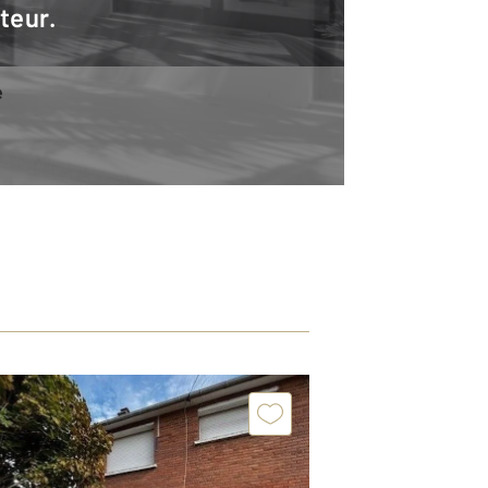
teur.
e