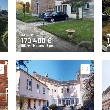
GAUCHY 02
V
170 400 €
1
2
155 m
, Maison
, 5 pcs
9