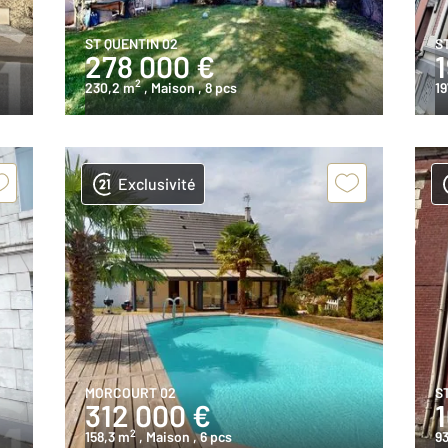
ST QUENTIN 02
S
278 000 €
2
230,2 m
, Maison
, 8 pcs
19
Exclusivité
MORCOURT 02
S
312 000 €
2
158,3 m
, Maison
, 6 pcs
9