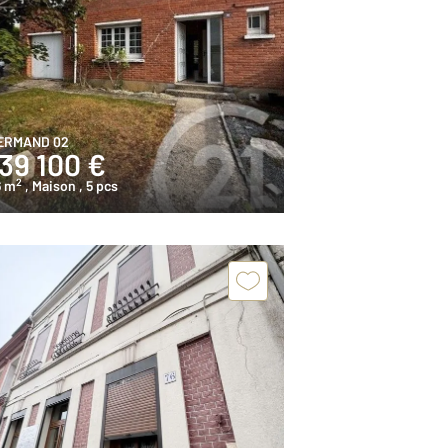
ERMAND 02
39 100 €
2
6 m
, Maison
, 5 pcs