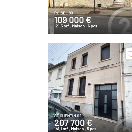
ROISEL 80
109 000 €
2
121,5 m
, Maison
, 6 pcs
ST QUENTIN 02
207 700 €
2
141,1 m
, Maison
, 5 pcs