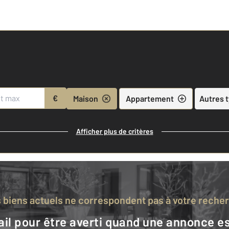
€
Maison
Appartement
Autres 
Afficher plus de critères
s biens actuels ne correspondent pas à votre reche