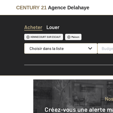
CENTURY 21
Agence Delahaye
Acheter
Louer
HONNECOURT SUR ESCAUT
Maison
Choisir dans la liste
No
Créez-vous une alerte mail pour être averti quand une annonce est en ligne et consultez la