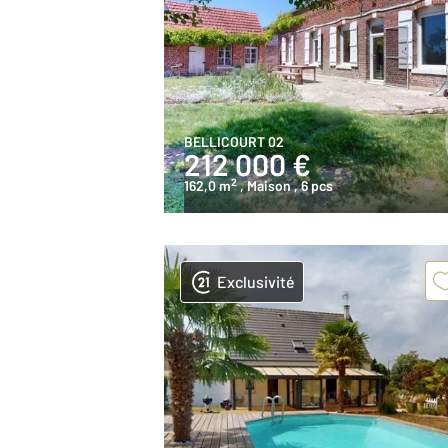
BELLICOURT 02
212 000 €
2
162,0 m
, Maison
, 6 pcs
Exclusivité