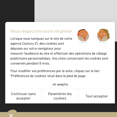
Parlons de vous, parlons biens
500 m
©
Mappy
Votre agence est notée
Achat
Vente
9,2
/
10