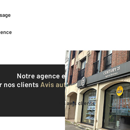
ssage
agence
Notre agence est notée
9,2/10
r nos clients
Avis authentifiés par Qualite
Voir tous les avis clients