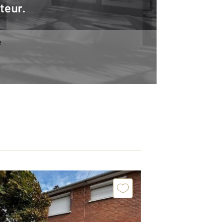
teur.
e