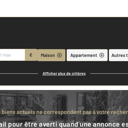
€
Maison
Appartement
Autres 
Afficher plus de critères
s biens actuels ne correspondent pas à votre reche