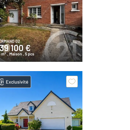
ERMAND 02
39 100 €
2
6 m
, Maison
, 5 pcs
Exclusivité