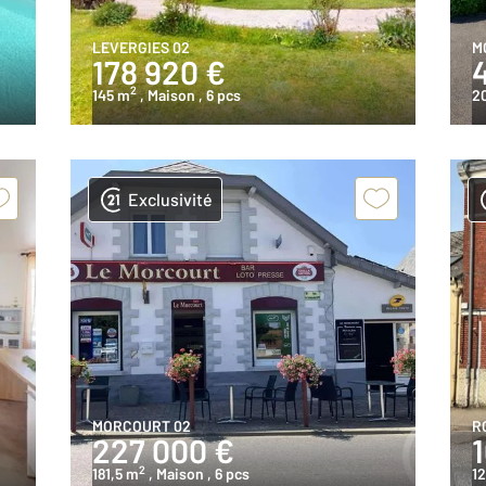
LEVERGIES 02
M
178 920 €
2
145 m
, Maison
, 6 pcs
2
Exclusivité
MORCOURT 02
R
227 000 €
2
181,5 m
, Maison
, 6 pcs
12