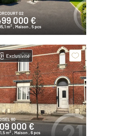
ORCOURT 02
499 000 €
2
05,1 m
, Maison
, 5 pcs
Exclusivité
OISEL 80
109 000 €
2
1,5 m
, Maison
, 6 pcs