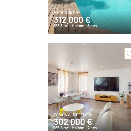
MORCOURT 02
312 000 €
2
158,3 m
, Maison
, 6 pcs
ESSIGNY LE PETIT 02
302 000 €
2
165,8 m
, Maison
, 7 pcs