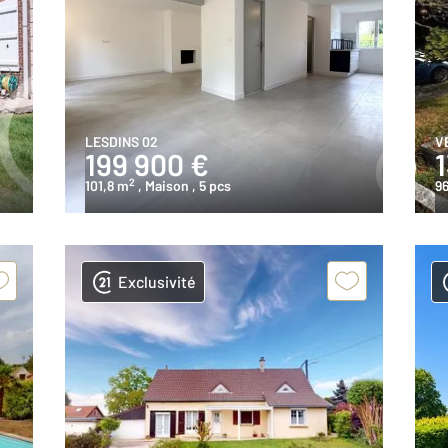
LESDINS 02
V
199 900 €
1
2
101,8 m
, Maison
, 5 pcs
9
Exclusivité