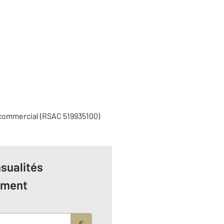
 commercial (RSAC 519935100)
sualités
ement
€