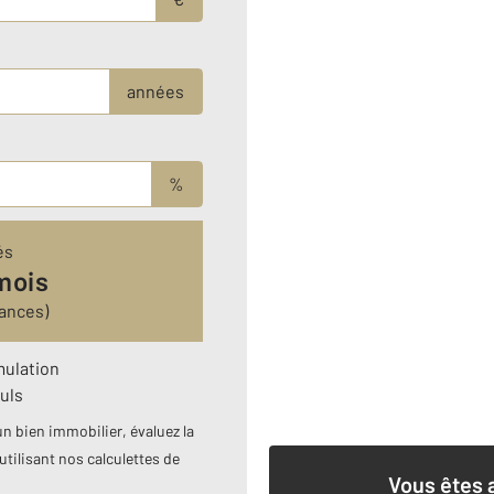
années
%
és
mois
ances)
mulation
uls
n bien immobilier, évaluez la
utilisant nos calculettes de
Vous êtes 