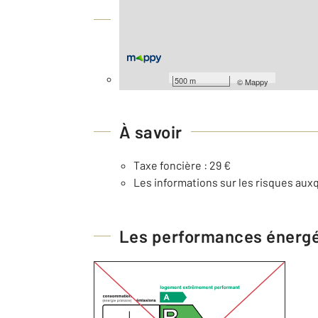
Équipements
Général
Façade : 25,62 m
500 m
©
Mappy
À savoir
Taxe foncière : 29 €
Les informations sur les risques auxq
Les performances énerg