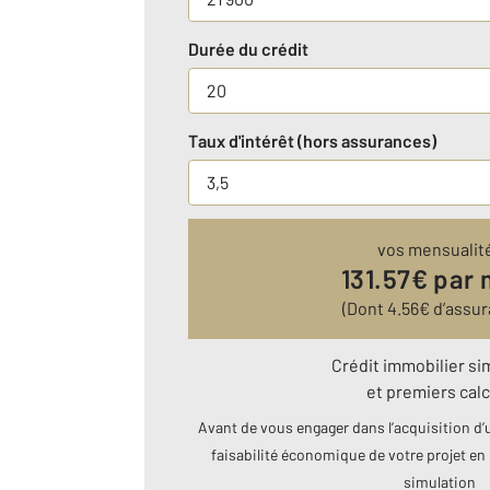
Durée du crédit
Taux d'intérêt (hors assurances)
vos mensualit
131.57
€ par 
(Dont
4.56
€ d’assur
Crédit immobilier si
et premiers calc
Avant de vous engager dans l’acquisition d’u
faisabilité économique de votre projet en 
simulation