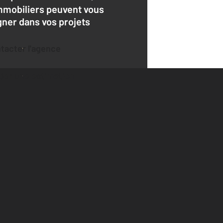
mmobiliers peuvent vous
er dans vos projets
ntacter l'agence
der une estimation