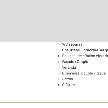
Surface habitable : 230,2
Nombre de pièces : 8
[Voi
Général
WC séparés
Chauffage : Individuel au g
Eau chaude : Ballon électr
Façade : Crépis
Véranda
Cheminée, double vitrage,
Jardin
Clôture