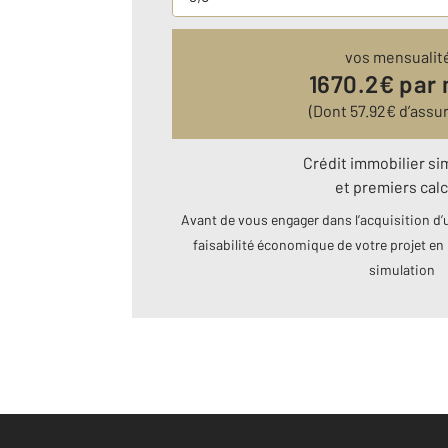
vos mensualit
1670.2
€ par
(Dont
57.92
€ d’assu
Crédit immobilier si
et premiers calc
Avant de vous engager dans l’acquisition d’u
faisabilité économique de votre projet en 
simulation