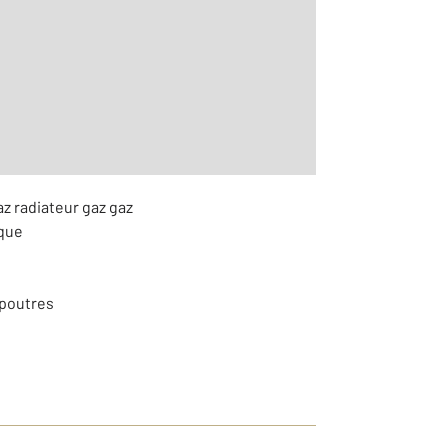
 m
r le détail]
az radiateur gaz gaz
ique
 poutres