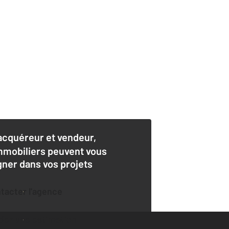
acquéreur et vendeur,
mmobiliers peuvent vous
er dans vos projets
ntacter l'agence
der une estimation