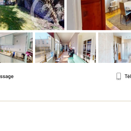
essage
T