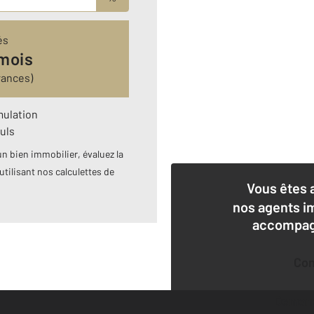
és
 mois
rances)
mulation
uls
n bien immobilier, évaluez la
utilisant nos calculettes de
Vous êtes 
nos agents i
accompagn
Co
Deman