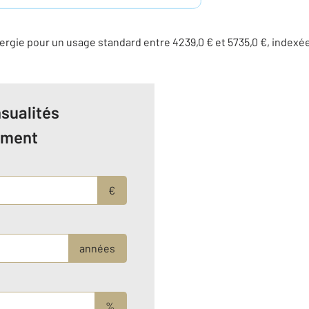
rgie pour un usage standard entre 4239,0 € et 5735,0 €, indexé
sualités
ement
€
années
%