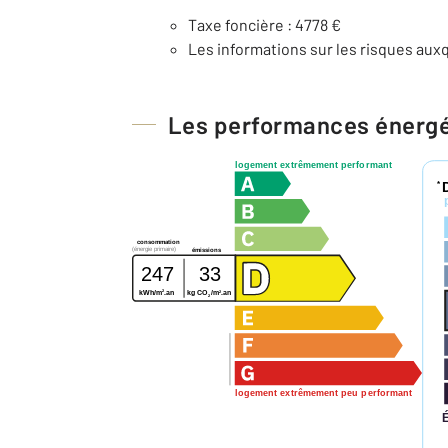
Taxe foncière : 4778 €
Les informations sur les risques auxq
Les performances énerg
logement extrêmement performant
*
consommation
(énergie primaire)
émissions
247
33
2
2
kWh/m
.an
kg CO
/m
.an
2
logement extrêmement peu performant