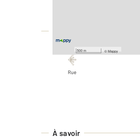
Surface totale : 250,8 m
2
Surface terrain : 578 m
Équipements
Les plus
500 m
©
Mappy
Rue
À savoir