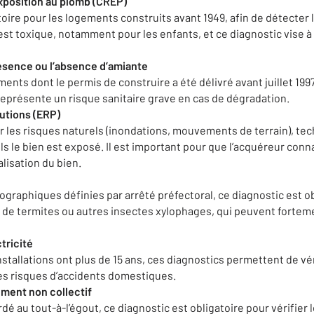
exposition au plomb (CREP)
toire pour les logements construits avant 1949, afin de détecter
est toxique, notamment pour les enfants, et ce diagnostic vise à
résence ou l’absence d’amiante
ments dont le permis de construire a été délivré avant juillet 1997
eprésente un risque sanitaire grave en cas de dégradation.
lutions (ERP)
 les risques naturels (inondations, mouvements de terrain), te
s le bien est exposé. Il est important pour que l’acquéreur conn
alisation du bien.
graphiques définies par arrêté préfectoral, ce diagnostic est ob
 de termites ou autres insectes xylophages, qui peuvent forteme
tricité
nstallations ont plus de 15 ans, ces diagnostics permettent de vér
 les risques d’accidents domestiques.
ement non collectif
ordé au tout-à-l’égout, ce diagnostic est obligatoire pour vérifie