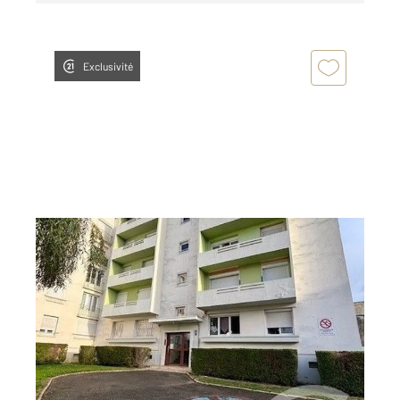
Exclusivité
ST QUENTIN 02
2
56,92 m
, 3 pièces
Ref : 13559
Appartement F3 à vendre
45 000 €
EN EXCLUSIVITÉ SAINT-QUENTIN Dans le