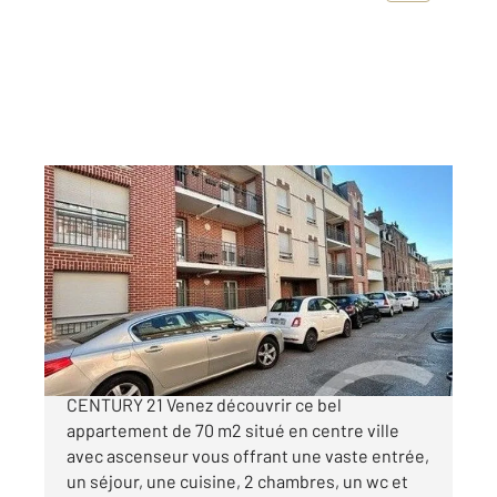
ST QUENTIN 02
2
70,84 m
, 3 pièces
Ref : 13887
Appartement à vendre
129 600 €
HYPER CENTRE EN EXCLUSIVITE CHEZ
CENTURY 21 Venez découvrir ce bel
appartement de 70 m2 situé en centre ville
avec ascenseur vous offrant une vaste entrée,
un séjour, une cuisine, 2 chambres, un wc et