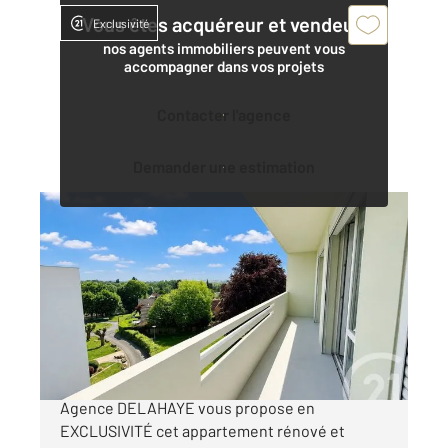
Vous êtes acquéreur et vendeur,
Exclusivité
nos agents immobiliers peuvent vous
accompagner dans vos projets
Contacter l'agence
Demander une estimation
ST QUENTIN 02
2
66,60 m
, 4 pièces
Ref : 13789
Appartement T4 à vendre
59 950 €
SAINT-QUENTIN - REMICOURT Century 21
Agence DELAHAYE vous propose en
EXCLUSIVITÉ cet appartement rénové et