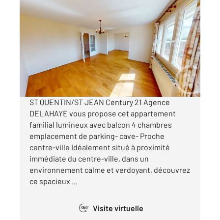
ST QUENTIN 02
2
100 m
, 5 pièces
Ref : 12815
Appartement F5 à vendre
77 000 €
Visiter le site dédié
ST QUENTIN/ST JEAN Century 21 Agence
DELAHAYE vous propose cet appartement
familial lumineux avec balcon 4 chambres
emplacement de parking- cave- Proche
centre-ville Idéalement situé à proximité
immédiate du centre-ville, dans un
environnement calme et verdoyant, découvrez
ce spacieux ...
Visite virtuelle
360°