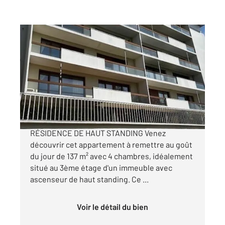
ST QUENTIN 02
2
137 m
, 7 pièces
Ref : 13342
Appartement T6 à vendre
85 000 €
À VENDRE QUARTIER REMICOURT DANS UNE
RÉSIDENCE DE HAUT STANDING Venez
découvrir cet appartement à remettre au goût
du jour de 137 m² avec 4 chambres, idéalement
situé au 3ème étage d'un immeuble avec
ascenseur de haut standing. Ce ...
Voir le détail du bien