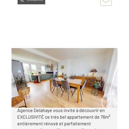
ST QUENTIN 02
2
76,09 m
, 5 pièces
Ref : 13787
Appartement F4 à vendre
73 700 €
SAINT-QUENTIN - REMICOURT CENTURY 21 -
Agence Delahaye vous invite à découvrir en
EXCLUSIVITÉ ce très bel appartement de 76m²
entièrement rénové et parfaitement