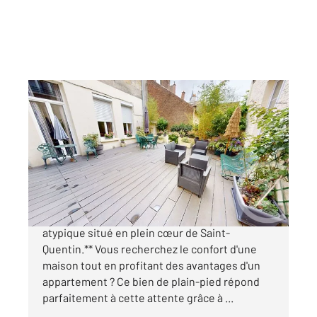
ST QUENTIN 02
2
93,39 m
, 4 pièces
Ref : 13876
Appartement à vendre
169 000 €
**CENTURY 21 Delahaye vous propose ce bien
atypique situé en plein cœur de Saint-
Quentin.** Vous recherchez le confort d'une
maison tout en profitant des avantages d'un
appartement ? Ce bien de plain-pied répond
parfaitement à cette attente grâce à ...