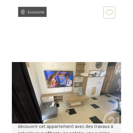
Exclusivité
ST QUENTIN 02
2
63 m
, 4 pièces
Ref : 13908
Appartement F4 à vendre
39 000 €
EN EXCLUSIVITE CHEZ CENTURY 21 Venez
découvrir cet appartement avec des travaux à
prévoir vous offrant une entrée, une cuisine