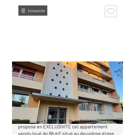
Exclusivité
ST QUENTIN 02
2
66 m
, 5 pièces
Ref : 13837
Appartement F4 à vendre
49 990 €
CENTURY 21 AGENCE DELAHAYE vous
propose en EXCLUSIVITE cet appartement
vendu loué de 66 m2 situé au deuxième étage