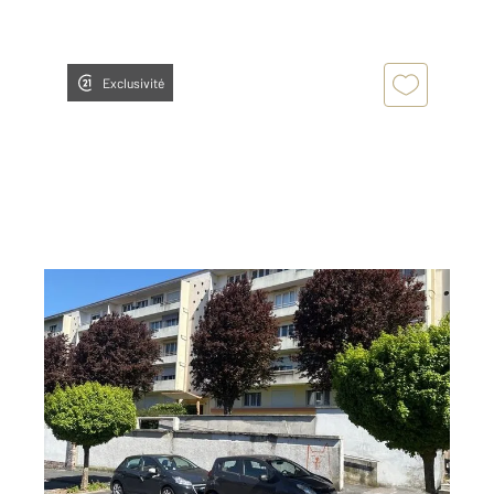
Exclusivité
ST QUENTIN 02
2
77,55 m
, 5 pièces
Ref : 13771
Appartement à vendre
68 200 €
CENTURY 21 AGENCE DELAHAYE Au deuxième