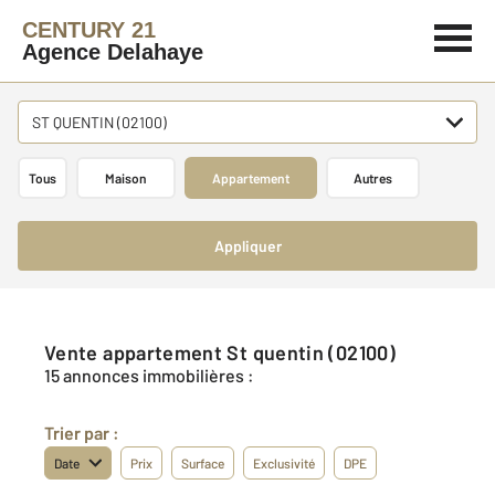
CENTURY 21
Agence Delahaye
ST QUENTIN (02100)
Tous
Maison
Appartement
Autres
Appliquer
Vente appartement St quentin (02100)
15 annonces immobilières :
Trier par :
Date
Prix
Surface
Exclusivité
DPE