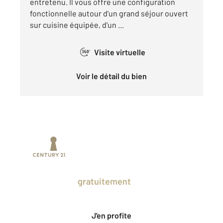
entretenu. Il vous offre une configuration
fonctionnelle autour d'un grand séjour ouvert
sur cuisine équipée, d'un ...
Visite virtuelle
360°
Voir le détail du bien
Prenez un temps d'avance sur le marché
en profitant
gratuitement
des Ventes
Privées CENTURY 21.
J'en profite