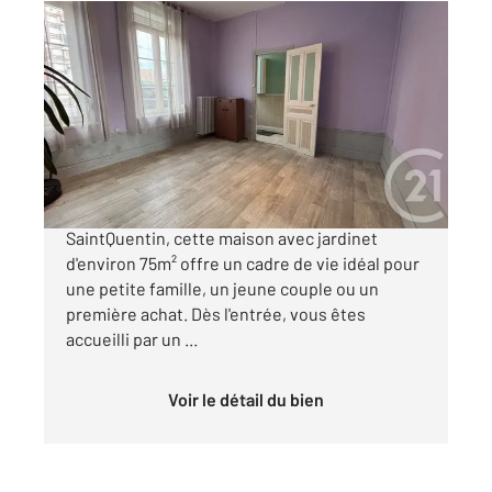
ST QUENTIN 02
2
77 m
, 3 pièces
Ref : 13717
Maison à vendre
66 000 €
ST QUENTIN/ REMICOURT Nichée au cœur de
SaintQuentin, cette maison avec jardinet
d'environ 75m² offre un cadre de vie idéal pour
une petite famille, un jeune couple ou un
première achat. Dès l'entrée, vous êtes
accueilli par un ...
Voir le détail du bien