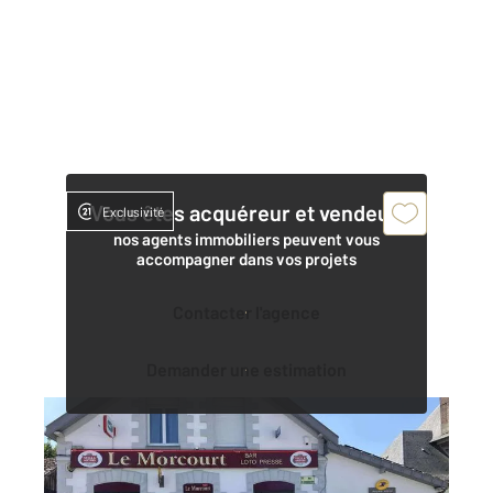
Vous êtes acquéreur et vendeur,
Exclusivité
nos agents immobiliers peuvent vous
accompagner dans vos projets
Contacter l'agence
Demander une estimation
MORCOURT 02
2
181,50 m
, 6 pièces
Ref : 13527