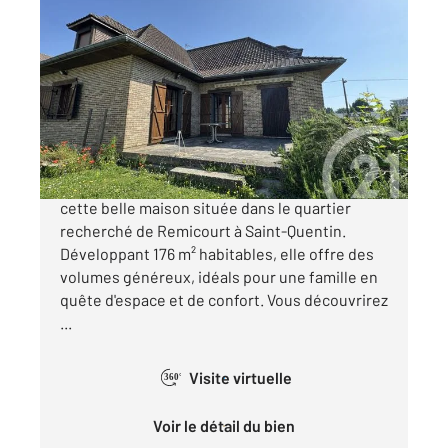
ST QUENTIN 02
2
176 m
, 5 pièces
Ref : 13532
Maison à vendre
199 500 €
CENTURY 21 Agence Delahaye vous propose
cette belle maison située dans le quartier
recherché de Remicourt à Saint-Quentin.
Développant 176 m² habitables, elle offre des
volumes généreux, idéals pour une famille en
quête d'espace et de confort. Vous découvrirez
...
Visite virtuelle
360°
Voir le détail du bien