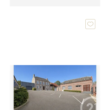
FRESNOY LE GRAND 02
2
422 m
, 12 pièces
Ref : 13084
Maison à vendre
530 000 €