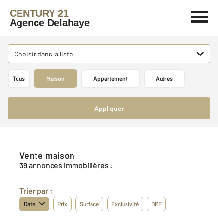
CENTURY 21
Agence Delahaye
Choisir dans la liste
Tous
Maison
Appartement
Autres
Appliquer
Vente maison
39 annonces immobilières :
Trier par :
Date
Prix
Surface
Exclusivité
DPE