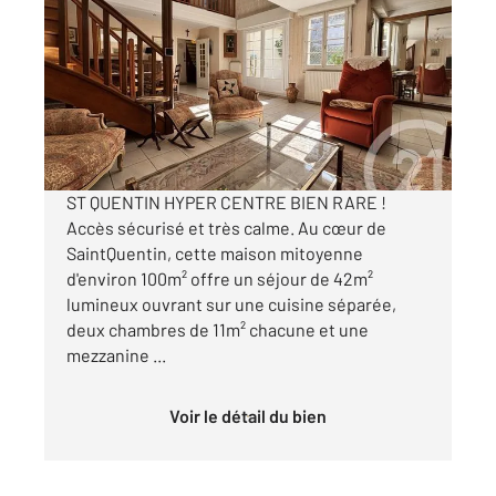
2
96,64 m
, 3 pièces
Ref : 13721
Maison à vendre
159 700 €
Visiter le site dédié
ST QUENTIN HYPER CENTRE BIEN RARE !
Accès sécurisé et très calme. Au cœur de
SaintQuentin, cette maison mitoyenne
d'environ 100m² offre un séjour de 42m²
lumineux ouvrant sur une cuisine séparée,
deux chambres de 11m² chacune et une
mezzanine ...
Voir le détail du bien