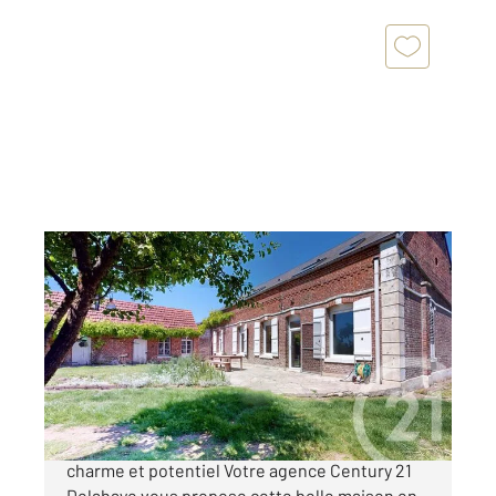
BELLICOURT 02
2
161,95 m
, 6 pièces
Ref : 13817
Maison à vendre
212 000 €
Century 21 Delahaye Maison familiale avec
charme et potentiel Votre agence Century 21
Delahaye vous propose cette belle maison en