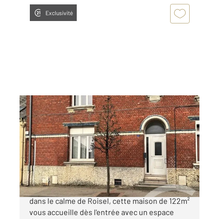
Exclusivité
ROISEL 80
2
121,50 m
, 6 pièces
Ref : 13693
Maison à vendre
109 000 €
EN EXCLUSIVITE SECTEUR ROISEL Nichée
dans le calme de Roisel, cette maison de 122m²
vous accueille dès l'entrée avec un espace