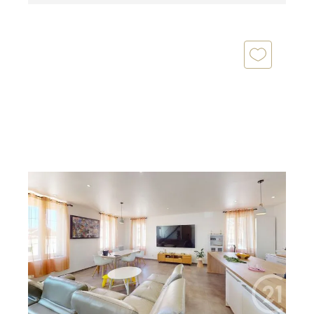
ESSIGNY LE PETIT 02
2
165,80 m
, 7 pièces
Ref : 13724
Maison à vendre
302 000 €
Maison familiale avec vie de plain-pied, jardin