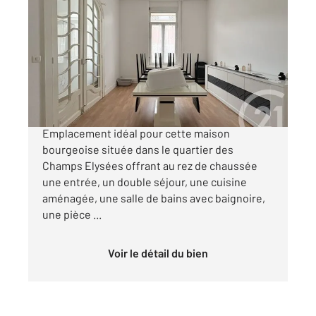
ST QUENTIN 02
2
136 m
, 4 pièces
Ref : 12279
Maison à vendre
129 600 €
SAINT QUENTIN REMICOURT Baisse de prix !
Emplacement idéal pour cette maison
bourgeoise située dans le quartier des
Champs Elysées offrant au rez de chaussée
une entrée, un double séjour, une cuisine
aménagée, une salle de bains avec baignoire,
une pièce ...
Voir le détail du bien