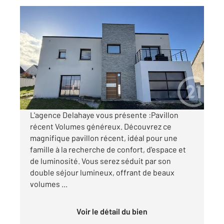
ST QUENTIN 02
2
160,40 m
, 8 pièces
Ref : 13183
Maison à vendre
342 600 €
Visiter le site dédié
L'agence Delahaye vous présente :Pavillon
récent Volumes généreux. Découvrez ce
magnifique pavillon récent, idéal pour une
famille à la recherche de confort, d'espace et
de luminosité. Vous serez séduit par son
double séjour lumineux, offrant de beaux
volumes ...
Voir le détail du bien