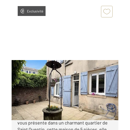
Exclusivité
ST QUENTIN 02
2
169,38 m
, 5 pièces
Ref : 13472
Maison à vendre
199 900 €
EXCLUSIVITE CENTURY 21: L'agence Delahaye
vous présente dans un charmant quartier de
Saint Quentin, cette maison de 5 pièces, elle