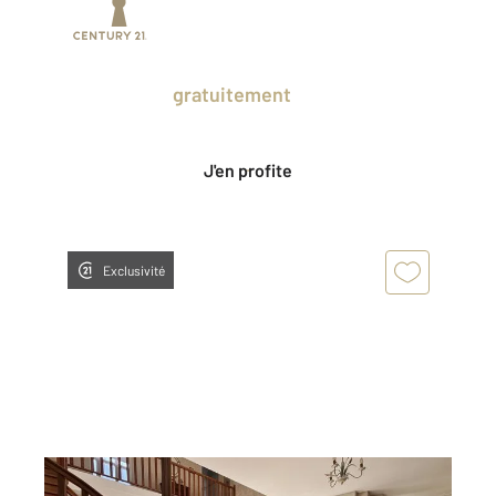
Prenez un temps d'avance sur le marché
en profitant
gratuitement
des Ventes
Privées CENTURY 21.
J'en profite
Exclusivité
ST QUENTIN 02