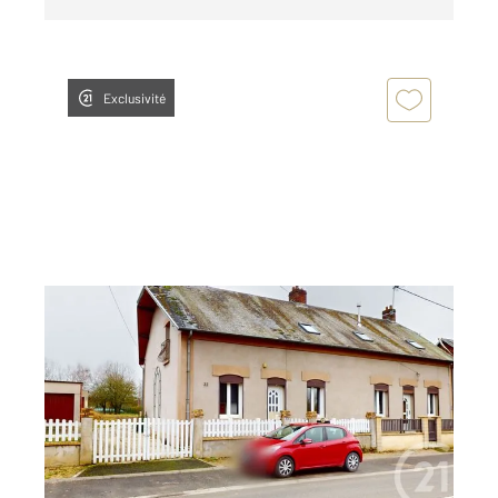
Exclusivité
MENNESSIS 02
2
136,86 m
, 6 pièces
Ref : 13624
Maison à vendre
74 800 €
Visiter le site dédié