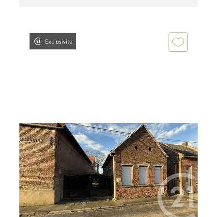
Exclusivité
BRANCOURT LE GRAND 02
2
86,85 m
, 5 pièces
Ref : 13585
Maison à vendre
88 000 €
Visiter le site dédié