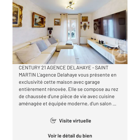
ST QUENTIN 02
2
103,18 m
, 5 pièces
Ref : 12245
Maison à vendre
139 100 €
Visiter le site dédié
CENTURY 21 AGENCE DELAHAYE - SAINT
MARTIN L'agence Delahaye vous présente en
exclusivité cette maison avec garage
entièrement rénovée. Elle se compose au rez
de chaussée d'une pièce de vie avec cuisine
aménagée et équipée moderne, d'un salon ...
Visite virtuelle
360°
Voir le détail du bien